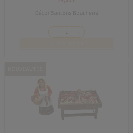
74,00 €
Prix
Décor Santons Boucherie
remove
add
AJOUTER AU PANIER
NOUVEAUTÉS