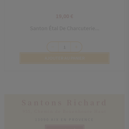
19,00 €
Prix
Santon Étal De Charcuterie...
remove
add
AJOUTER AU PANIER
Santons Richard
955, Chemin de Bouenhoure Haut
13090 AIX EN PROVENCE