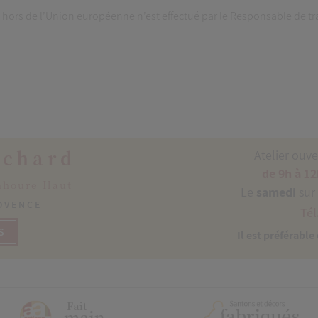
 hors de l’Union européenne n’est effectué par le Responsable de tr
ichard
Atelier ouv
de 9h à 12
nhoure Haut
Le
samedi
sur
ROVENCE
Tél
S
Il est préférable