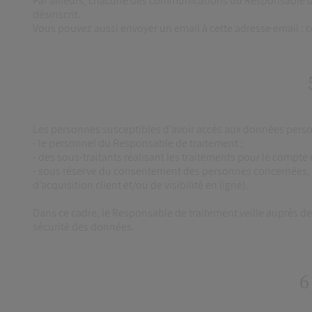
Par ailleurs, chacune des communications du Responsable de 
désinscrit.
Vous pouvez aussi envoyer un email à cette adresse email :
Les personnes susceptibles d’avoir accès aux données perso
- le personnel du Responsable de traitement ;
- des sous-traitants réalisant les traitements pour le compt
- sous réserve du consentement des personnes concernées, des
d’acquisition client et/ou de visibilité en ligne).
Dans ce cadre, le Responsable de traitement veille auprès de s
sécurité des données.
6