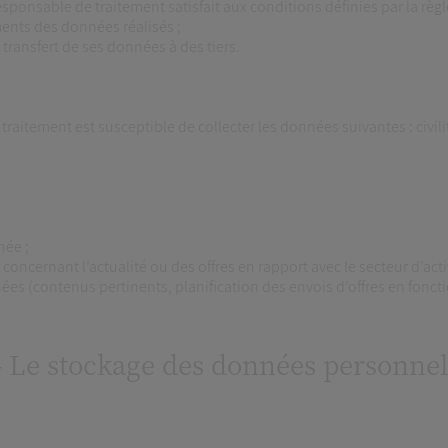
sponsable de traitement satisfait aux conditions définies par la rè
ments des données réalisés ;
ransfert de ses données à des tiers.
de traitement est susceptible de collecter les données suivantes : c
née ;
cernant l’actualité ou des offres en rapport avec le secteur d’activ
s (contenus pertinents, planification des envois d’offres en foncti
– Le stockage des données personnel