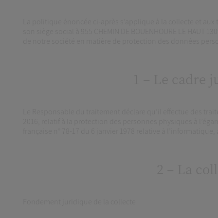
La politique énoncée ci-après s’applique à la collecte et au
son siège social à 955 CHEMIN DE BOUENHOURE LE HAUT 13090
de notre société en matière de protection des données personn
1 – Le cadre j
Le Responsable du traitement déclare qu’il effectue des tr
2016, relatif à la protection des personnes physiques à l’égar
française n° 78-17 du 6 janvier 1978 relative à l’informatique, 
2 – La col
Fondement juridique de la collecte