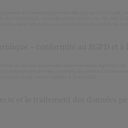
x traitements de données personnelles effectués par notre société, i
 AIX EN PROVENCE– contact@santons-richard.com - Tél : 0442201015
elles, dont l’activité est à destination des professionnels (ou parti
uridique – conformité au RGPD et à l
aitements de données personnelles conformément au règlement (UE) 
d du traitement des données à caractère personnel et à la libre circu
aux fichiers et aux libertés (modifiée le 25 mai 2018).
lecte et le traitement des données p