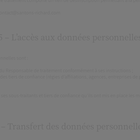
traitement comporte un lien de désinscription permettant à la perso
 contact@santons-richard.com
5 – L’accès aux données personnelle
nnelles sont :
e du Responsable de traitement conformément à ses instructions ;
 tiers de confiance (régies d’affiliations, agences, entreprises de 
es sous-traitants et tiers de confiance qu’ils ont mis en place les me
 – Transfert des données personnell