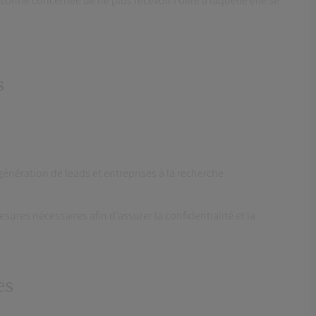
nne concernée de ne plus recevoir l’offre à laquelle elle se
s
génération de leads et entreprises à la recherche
sures nécessaires afin d’assurer la confidentialité et la
es