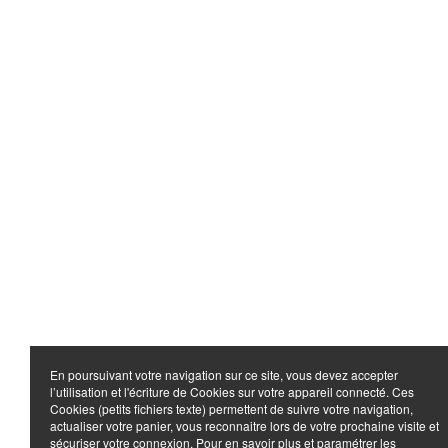
En poursuivant votre navigation sur ce site, vous devez accepter
l’utilisation et l'écriture de Cookies sur votre appareil connecté. Ces
Cookies (petits fichiers texte) permettent de suivre votre navigation,
actualiser votre panier, vous reconnaitre lors de votre prochaine visite et
sécuriser votre connexion. Pour en savoir plus et paramétrer les