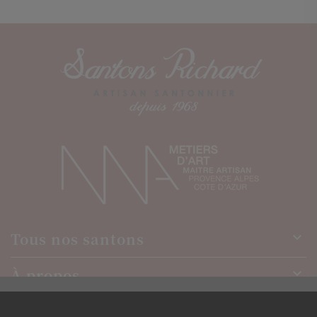
Tous nos santons

À propos

GESTION DES COOKIES
Newsletter