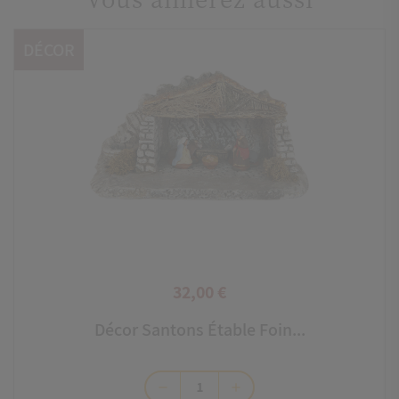
DÉCOR
32,00 €
Prix
Décor Santons Étable Foin...
remove
add