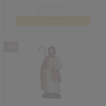
remove
add
AJOUTER AU PANIER
7CM