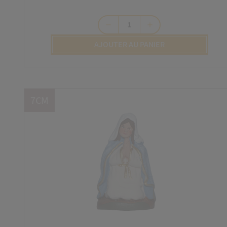
remove
add
AJOUTER AU PANIER
7CM