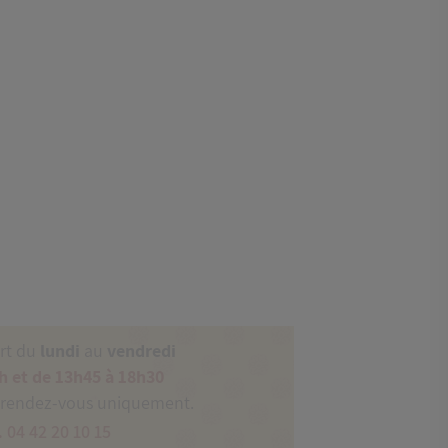
ert du
lundi
au
vendredi
h et de 13h45 à 18h30
 rendez-vous uniquement.
. 04 42 20 10 15