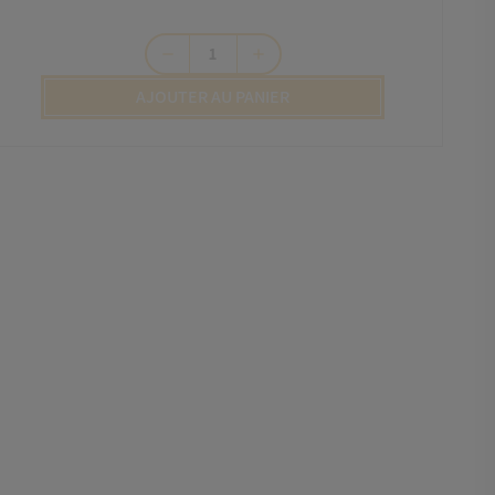
remove
add
AJOUTER AU PANIER