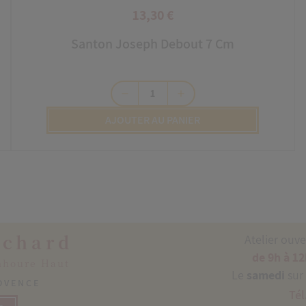
13,30 €
Prix
Santon Joseph Debout 7 Cm
remove
add
AJOUTER AU PANIER
ichard
Atelier ouv
de 9h à 12
nhoure Haut
Le
samedi
sur
ROVENCE
Tél