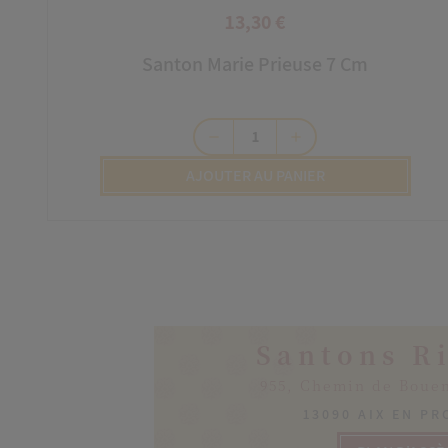
13,30 €
Prix
Santon Marie Prieuse 7 Cm
remove
add
AJOUTER AU PANIER
Santons R
955, Chemin de Boue
13090 AIX EN P