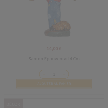
14,00 €
Prix
Santon Epouventail 4 Cm
remove
add
AJOUTER AU PANIER
DÉCOR