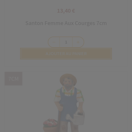
13,40 €
Prix
Santon Femme Aux Courges 7cm
remove
add
AJOUTER AU PANIER
7CM