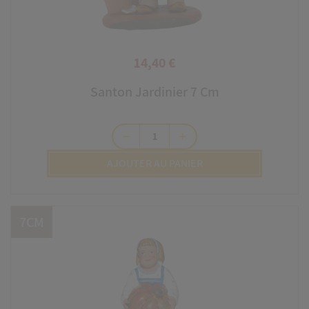
14,40 €
Prix
Santon Jardinier 7 Cm
remove
add
AJOUTER AU PANIER
7CM