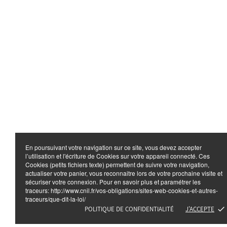
En poursuivant votre navigation sur ce site, vous devez accepter
l’utilisation et l'écriture de Cookies sur votre appareil connecté. Ces
Cookies (petits fichiers texte) permettent de suivre votre navigation,
actualiser votre panier, vous reconnaitre lors de votre prochaine visite et
sécuriser votre connexion. Pour en savoir plus et paramétrer les
traceurs: http://www.cnil.fr/vos-obligations/sites-web-cookies-et-autres-
traceurs/que-dit-la-loi/
POLITIQUE DE CONFIDENTIALITÉ
J'ACCEPTE
done