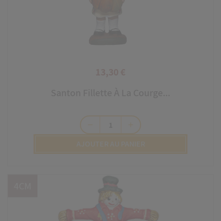
13,30 €
Prix
Santon Fillette À La Courge...
remove
add
AJOUTER AU PANIER
4CM