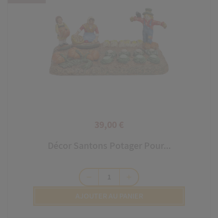
39,00 €
Prix
Décor Santons Potager Pour...
remove
add
AJOUTER AU PANIER